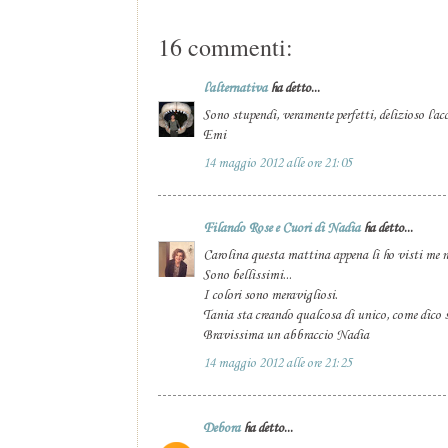
16 commenti:
l'alternativa
ha detto...
Sono stupendi, veramente perfetti, delizioso l'a
Emi
14 maggio 2012 alle ore 21:05
Filando Rose e Cuori di Nadia
ha detto...
Carolina questa mattina appena li ho visti me 
Sono bellissimi...
I colori sono meravigliosi.
Tania sta creando qualcosa di unico, come dico 
Bravissima un abbraccio Nadia
14 maggio 2012 alle ore 21:25
Debora
ha detto...