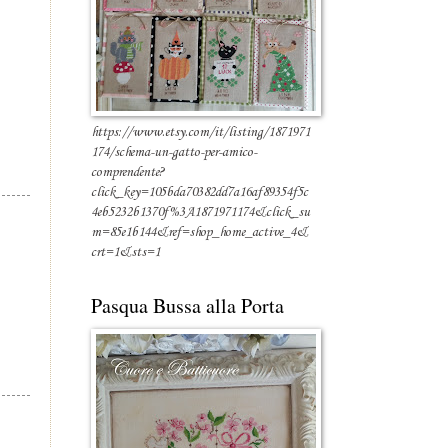
https://www.etsy.com/it/listing/1871971
174/schema-un-gatto-per-amico-
comprendente?
click_key=105bda70382dd7a16af89354f5c
4eb5232b1370f%3A1871971174&click_su
m=85e1b144&ref=shop_home_active_4&
crt=1&sts=1
Pasqua Bussa alla Porta