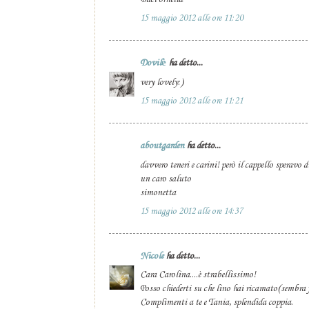
15 maggio 2012 alle ore 11:20
Dovilė
ha detto...
very lovely:)
15 maggio 2012 alle ore 11:21
aboutgarden
ha detto...
davvero teneri e carini! però il cappello speravo d
un caro saluto
simonetta
15 maggio 2012 alle ore 14:37
Nicole
ha detto...
Cara Carolina....è strabellissimo!
Posso chiederti su che lino hai ricamato(sembra 
Complimenti a te e Tania, splendida coppia.