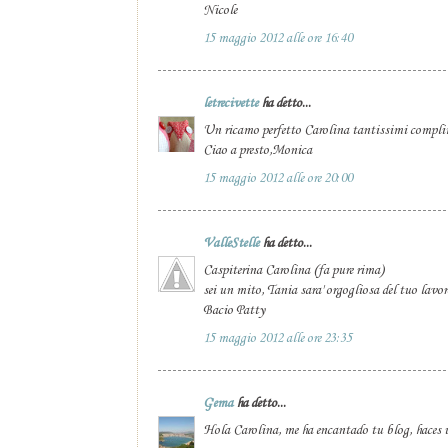
Nicole
15 maggio 2012 alle ore 16:40
letrecivette
ha detto...
Un ricamo perfetto Carolina tantissimi compli
Ciao a presto,Monica
15 maggio 2012 alle ore 20:00
ValleStelle
ha detto...
Caspiterina Carolina (fa pure rima)
sei un mito, Tania sara' orgogliosa del tuo lavoro
Bacio Patty
15 maggio 2012 alle ore 23:35
Gema
ha detto...
Hola Carolina, me ha encantado tu blog, haces u